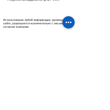
Труба продается отдельно.
Использование любой информации, размещенной на
сайте, разрешается исключительно с письменного
согласия компании.
ARUANA
Lead Group
©
2013-2022