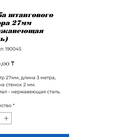
ба штангового
ора 27мм
ржавеющая
ь)
л: 19004S
Цена
0,00 ₸
р 27мм, длина 3 метра,
а стенок 2 мм.
ал - нержавеющая сталь.
ество
*