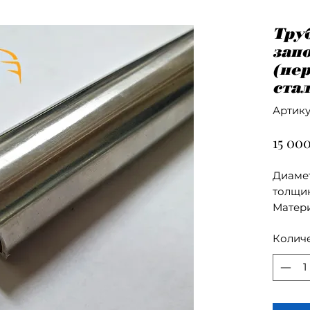
Тру
зап
(не
стал
Артику
15 00
Диамет
толщин
Матери
Колич