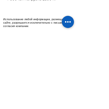
Разрывная нагрузка 5000 кг

Ширина ленты 50мм

Длина 10 м
Использование любой информации, размещенной на
сайте, разрешается исключительно с письменного
согласия компании.
ARUANA
Lead Group
©
2013-2022