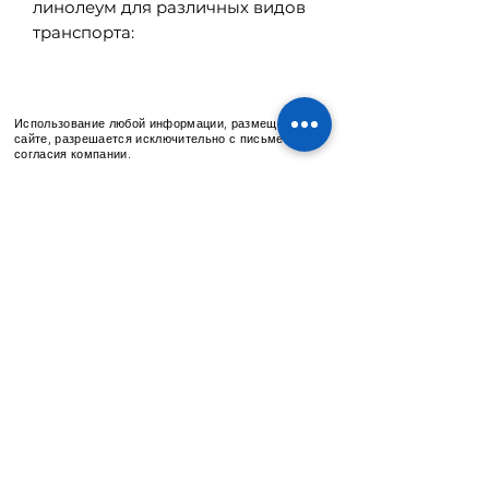
линолеум для различных видов
транспорта:
автобусов,трамваев,троллейбусо
в, жд вагонов,
кемпингов,спецавтомобилей и
Использование любой информации, размещенной на
т.д.
сайте, разрешается исключительно с письменного
согласия компании.
ARUANA
Lead Group
©
2013-2022